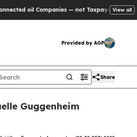
ed oil Companies — not Taxpayers — the Chance t
View all
Provided by AGP
Share
nuelle Guggenheim