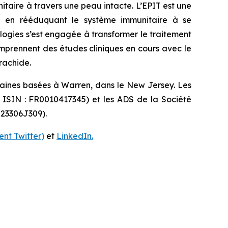
aire à travers une peau intacte. L’EPIT est une
idu en rééduquant le système immunitaire à se
ologies s’est engagée à transformer le traitement
omprennent des études cliniques en cours avec le
rachide.
caines basées à Warren, dans le New Jersey. Les
e ISIN : FR0010417345) et les ADS de la Société
 23306J309).
nt Twitter)
et
LinkedIn.