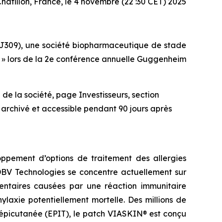
hâtillon, France, le 4 novembre (22 :30 CET) 2025
J309), une société biopharmaceutique de stade
at » lors de la 2e conférence annuelle Guggenheim
de la société, page Investisseurs, section
 archivé et accessible pendant 90 jours après
ppement d’options de traitement des allergies
 DBV Technologies se concentre actuellement sur
imentaires causées par une réaction immunitaire
laxie potentiellement mortelle. Des millions de
 épicutanée (EPIT), le patch VIASKIN® est conçu