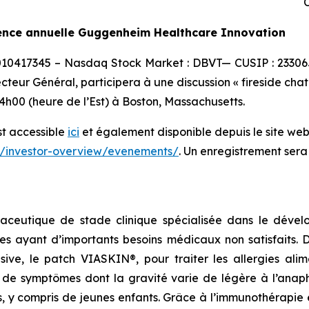
C
rence annuelle Guggenheim Healthcare Innovation
0010417345 – Nasdaq Stock Market : DBVT— CUSIP : 23306
ecteur Général, participera à une discussion « fireside ch
h00 (heure de l’Est) à Boston, Massachusetts.
st accessible
ici
et également disponible depuis le site web 
r/investor-overview/evenements/
. Un enregistrement sera
aceutique de stade clinique spécialisée dans le dévelo
es ayant d’importants besoins médicaux non satisfaits.
lusive, le patch VIASKIN®, pour traiter les allergies al
e symptômes dont la gravité varie de légère à l’anaphy
s, y compris de jeunes enfants. Grâce à l’immunothérapie