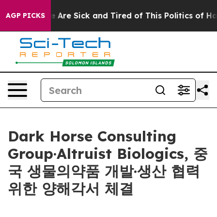
 “People Are Sick and Tired of This Politics of Hatred
AGP PICKS
Dark Horse Consulting
Group·Altruist Biologics, 중
국 생물의약품 개발·생산 협력
위한 양해각서 체결