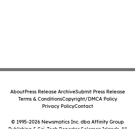
About
Press Release Archive
Submit Press Release
Terms & Conditions
Copyright/DMCA Policy
Privacy Policy
Contact
© 1995-2026 Newsmatics Inc. dba Affinity Group
Publishing & Sci-Tech Reporter Solomon Islands. All