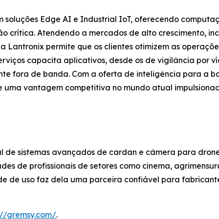
em soluções Edge AI e Industrial IoT, oferecendo computa
 crítica. Atendendo a mercados de alto crescimento, incl
 a Lantronix permite que os clientes otimizem as operaçõ
viços capacita aplicativos, desde os de vigilância por ví
ente fora de banda. Com a oferta de inteligência para a b
 e uma vantagem competitiva no mundo atual impulsionad
 de sistemas avançados de cardan e câmera para drones
ades de profissionais de setores como cinema, agrimensu
de de uso faz dela uma parceira confiável para fabrican
://gremsy.com/
.