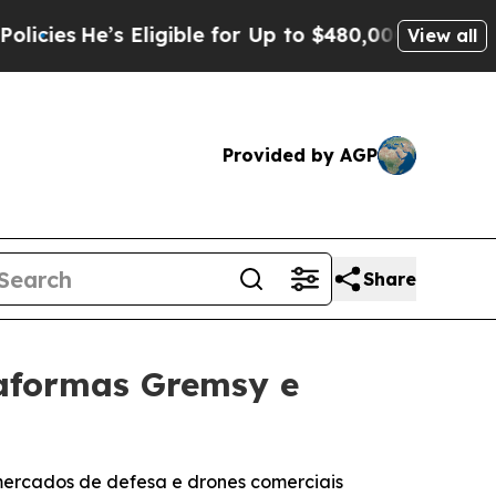
Eligible for Up to $480,000 After Being Wrongly 
View all
Provided by AGP
Share
taformas Gremsy e
mercados de defesa e drones comerciais