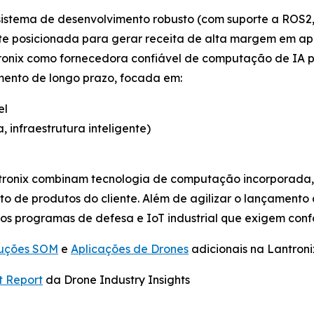
istema de desenvolvimento robusto (com suporte a ROS2,
te posicionada para gerar receita de alta margem em apl
tronix como fornecedora confiável de computação de IA 
mento de longo prazo, focada em:
el
, infraestrutura inteligente)
ntronix combinam tecnologia de computação incorporada,
nto de produtos do cliente. Além de agilizar o lançament
ros programas de defesa e IoT industrial que exigem co
luções SOM
e
Aplicações de Drones
adicionais na Lantroni
t Report
da Drone Industry Insights