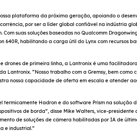
a nossa plataforma da próxima geração, apoiando o desen
orrência, por ser a líder global confiável na indústria g
 Com suas soluções baseadas no Qualcomm Dragonwing, a
n 640R, habilitando a carga útil do Lynx com recursos 
 drones de primeira linha, a Lantronix é uma facilitador
 da Lantronix. “Nosso trabalho com a Gremsy, bem como 
tra nossa capacidade de oferta em escala e atender aos
el termicamente Hadron e do software Prism na solução 
positivos de borda”, disse Mike Walters, vice-president
imento de soluções de câmera habilitadas por IA de últ
e industrial.”