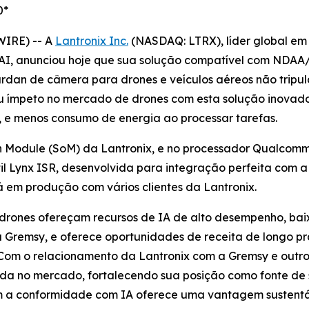
0*
WIRE) -- A
Lantronix Inc.
(NASDAQ: LTRX), líder global em
AI, anunciou hoje que sua solução compatível com NDAA/
rdan de câmera para drones e veículos aéreos não tripula
u ímpeto no mercado de drones com esta solução inovador
, e menos consumo de energia ao processar tarefas.
 Module (SoM) da Lantronix, e no processador Qualcomm
il Lynx ISR, desenvolvida para integração perfeita com
 em produção com vários clientes da Lantronix.
 drones ofereçam recursos de IA de alto desempenho, ba
Gremsy, e oferece oportunidades de receita de longo pra
Com o relacionamento da Lantronix com a Gremsy e outros
ada no mercado, fortalecendo sua posição como fonte de 
a conformidade com IA oferece uma vantagem sustentáv