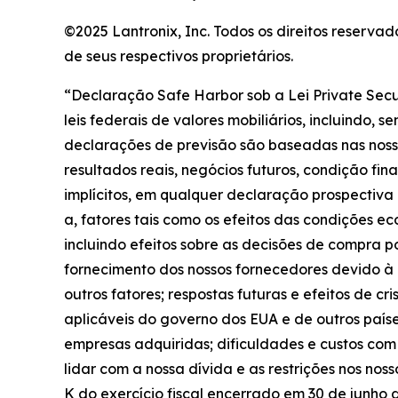
©2025 Lantronix, Inc. Todos os direitos reserv
de seus respectivos proprietários.
“Declaração Safe Harbor sob a Lei Private Secu
leis federais de valores mobiliários, incluindo,
declarações de previsão são baseadas nas nossas
resultados reais, negócios futuros, condição fi
implícitos, em qualquer declaração prospectiva 
a, fatores tais como os efeitos das condições e
incluindo efeitos sobre as decisões de compra p
fornecimento dos nossos fornecedores devido à 
outros fatores; respostas futuras e efeitos de c
aplicáveis do governo dos EUA e de outros país
empresas adquiridas; dificuldades e custos com
lidar com a nossa dívida e as restrições nos nos
K do exercício fiscal encerrado em 30 de junho 