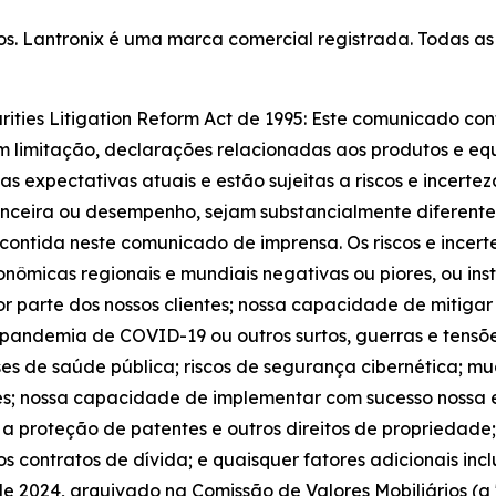
ados. Lantronix é uma marca comercial registrada. Todas 
rities Litigation Reform Act de 1995: Este comunicado c
 sem limitação, declarações relacionadas aos produtos e eq
 expectativas atuais e estão sujeitas a riscos e incerte
nanceira ou desempenho, sejam substancialmente diferentes
contida neste comunicado de imprensa. Os riscos e incert
conômicas regionais e mundiais negativas ou piores, ou in
or parte dos nossos clientes; nossa capacidade de mitiga
pandemia de COVID-19 ou outros surtos, guerras e tensõe
rises de saúde pública; riscos de segurança cibernética; m
es; nossa capacidade de implementar com sucesso nossa e
 a proteção de patentes e outros direitos de propriedade
sos contratos de dívida; e quaisquer fatores adicionais inc
de 2024, arquivado na Comissão de Valores Mobiliários (a